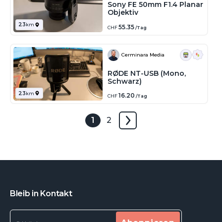
Sony FE 50mm F1.4 Planar
Objektiv
23
km
55.35
CHF
/Tag
Cerminara Media
RØDE NT-USB (Mono,
Schwarz)
23
km
16.20
CHF
/Tag
1
2
Bleib in Kontakt