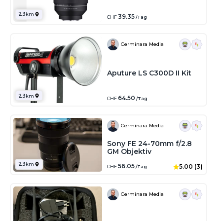
23
km
39.35
CHF
/Tag
Cerminara Media
Aputure LS C300D II Kit
23
km
64.50
CHF
/Tag
Cerminara Media
Sony FE 24-70mm f/2.8
GM Objektiv
23
km
56.05
5.00 (3)
CHF
/Tag
Cerminara Media