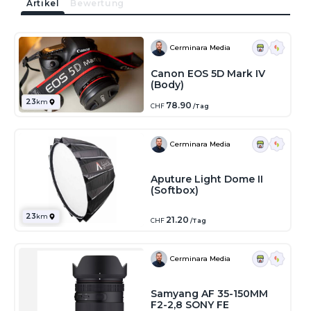
Artikel
Bewertung
Cerminara Media
Canon EOS 5D Mark IV
(Body)
23
km
78.90
CHF
/Tag
Cerminara Media
Aputure Light Dome II
(Softbox)
23
km
21.20
CHF
/Tag
Cerminara Media
Samyang AF 35-150MM
F2-2,8 SONY FE