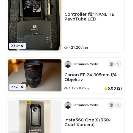
Controller für NANLITE
PavoTube LED
23
km
21.20
CHF
/Tag
Cerminara Media
Canon EF 24-105mm f/4
Objektiv
23
km
37.70
5.00 (2)
CHF
/Tag
Cerminara Media
Insta360 One X (360-
Grad-Kamera)