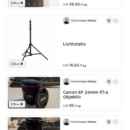
23
km
36.30
CHF
/Tag
Cerminara Media
Lichtstativ
23
km
16.20
CHF
/Tag
Cerminara Media
Canon EF 24mm f/1.4
Objektiv
23
km
55
CHF
/Tag
Cerminara Media