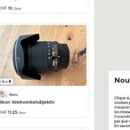
CHF
10
/Jour
Nous
< 1
km
Boris
Clique s
Nikon Weitwinkelobjektiv
cookies p
mesurer l
CHF
11.25
les rése
/Jour
Paramét
pas que n
En savoir