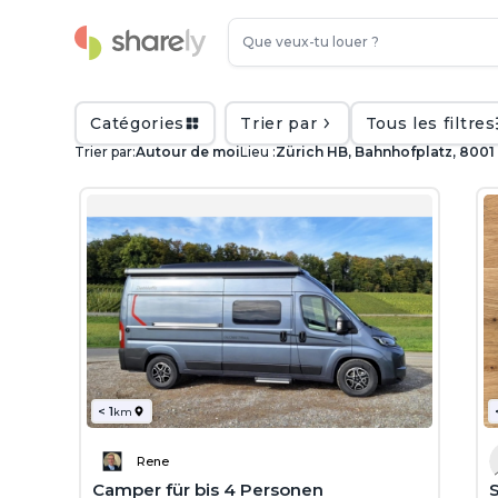
Catégories
Trier par
Tous les filtres
Trier par:
Autour de moi
Lieu :
Zürich HB, Bahnhofplatz, 8001 
< 1
km
Rene
Camper für bis 4 Personen