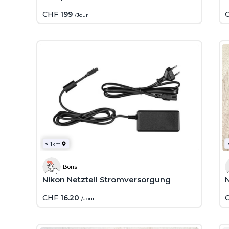
CHF
199
/Jour
< 1
km
Boris
Nikon Netzteil Stromversorgung
CHF
16.20
/Jour