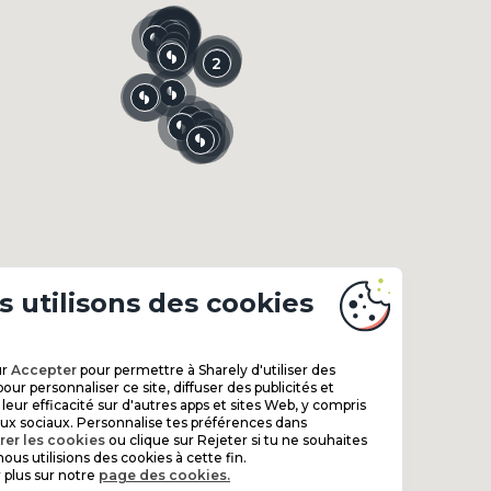
2
2
2
3
2
3
4
4
4
3
2
3
2
2
3
18
 utilisons des cookies
ur
Accepter
pour permettre à Sharely d'utiliser des
our personnaliser ce site, diffuser des publicités et
eur efficacité sur d'autres apps et sites Web, y compris
aux sociaux. Personnalise tes préférences dans
rer les cookies
ou clique sur Rejeter si tu ne souhaites
ous utilisions des cookies à cette fin.
 plus sur notre
page des cookies.